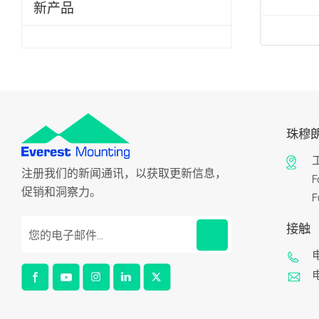
新产品
珠穆
工
注册我们的新闻通讯，以获取更新信息，
F
促销和洞察力。
F
接触
电
电