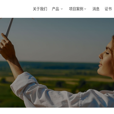
关于我们
产品
项目案例
消息
证书