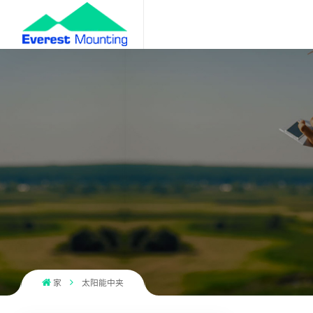
家
太阳能中夹