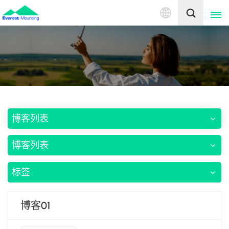
中
文
English
中文
博客列表
博客列表
标签
博客01