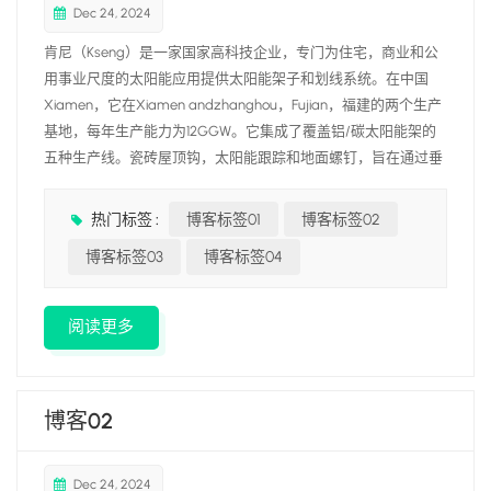
Dec 24, 2024
肯尼（Kseng）是一家国家高科技企业，专门为住宅，商业和公
用事业尺度的太阳能应用提供太阳能架子和划线系统。在中国
Xiamen，它在Xiamen andzhanghou，Fujian，福建的两个生产
基地，每年生产能力为12GGW。它集成了覆盖铝/碳太阳能架的
五种生产线。瓷砖屋顶钩，太阳能跟踪和地面螺钉，旨在通过垂
直整合生产来建造具有awhole工业链的太阳能架制造企业。在
“用清洁能源增强我们的世界”的使命中。 Kseng Solar在韩国荷兰
热门标签 :
博客标签01
博客标签02
的分支机构中进行了全球业务。 Japanaustralia，马来西亚，越
博客标签03
博客标签04
南，沙特阿拉伯，香港S.Ar和其他国家和地区。
阅读更多
博客02
Dec 24, 2024