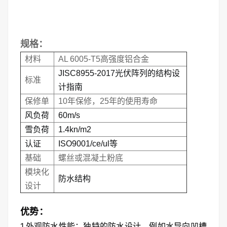
规格：
材料
AL 6005-T5高强度铝合金
JISC8955-2017光伏阵列的结构设
标准
计指南
保修单
10年保修，25年的使用寿命
风负荷
60m/s
雪负荷
1.4kn/m2
认证
ISO9001/ce/ul等
基础
螺丝或混凝土粉底
模块化
防水结构
设计
优势：
1.外观防水性能：独特的防水设计，例如水导向凹槽