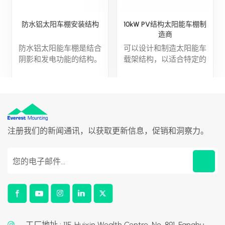
防水铝太阳车棚安装结构
10kW PV结构太阳能车棚制
造商
防水铝太阳能车棚是结合
可以设计和制造太阳能车
阴影和发电功能的结构。
载架结构，以适合特定的
通过在车棚的顶部安装太
现场条件，优化面板性能
阳能电池板，它不仅为车
并有效利用可用空间。面
辆提供阴影，还可以从阳
板产生的能量可以在当地
光下发电，为家庭或商业
消费或传递给国家电网。
用途提供清洁能源。
注册我们的新闻通讯，以获取更新信息，促销和洞察力。
工厂地址 : 11F, Huixin Wealth Centre, No. 891, Fanghu